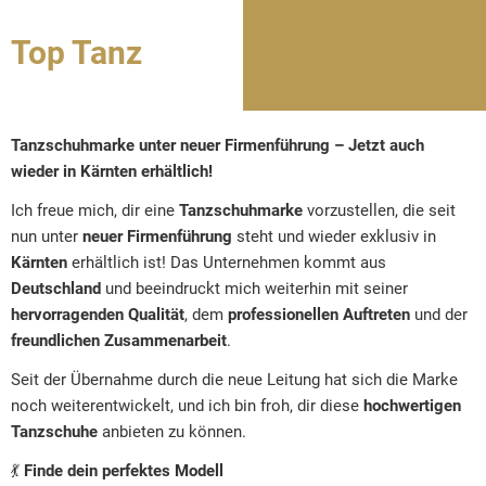
Marke
Top Tanz
Diamant
-
Tanzschuhe
Tanzschuhmarke unter neuer Firmenführung – Jetzt auch
Marke
wieder in Kärnten erhältlich!
SwayD
Ich freue mich, dir eine
Tanzschuhmarke
vorzustellen, die seit
-
nun unter
neuer Firmenführung
steht und wieder exklusiv in
Tanzschuhe
Kärnten
erhältlich ist! Das Unternehmen kommt aus
Marke
Deutschland
und beeindruckt mich weiterhin mit seiner
Kisswing
hervorragenden Qualität
, dem
professionellen Auftreten
und der
-
freundlichen Zusammenarbeit
.
Tanzschuhe
Seit der Übernahme durch die neue Leitung hat sich die Marke
Marke
noch weiterentwickelt, und ich bin froh, dir diese
hochwertigen
Rumpf
Tanzschuhe
anbieten zu können.
-
💃
Finde dein perfektes Modell
Tanzschuhe