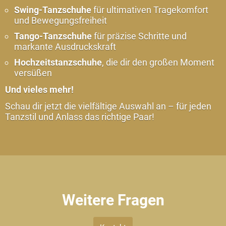
Marke
Swing-Tanzschuhe
für ultimativen Tragekomfort
Top
und Bewegungsfreiheit
Tanz
Tango-Tanzschuhe
für präzise Schritte und
-
markante Ausdruckskraft
Tanzschuhe
Hochzeitstanzschuhe
, die dir den großen Moment
Termine
versüßen
Und vieles mehr!
Slovenian
Open
Schau dir jetzt die vielfältige Auswahl an – für jeden
Tanzstil und Anlass das richtige Paar!
Kooperationen
Standort
Kontakt
Impressum
Weitere Fragen
Datenschutz