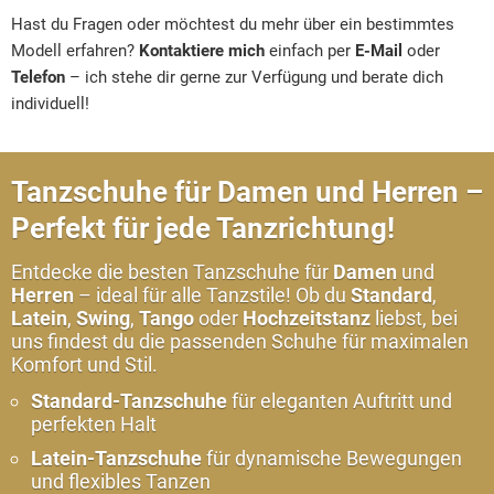
Hast du Fragen oder möchtest du mehr über ein bestimmtes
Marke
Modell erfahren?
Kontaktiere mich
einfach per
E-Mail
oder
Werner
Telefon
– ich stehe dir gerne zur Verfügung und berate dich
Kern
individuell!
-
Tanzschuhe
Tanzschuhe für Damen und Herren –
Marke
Anna
Perfekt für jede Tanzrichtung!
Kern
Entdecke die besten Tanzschuhe für
Damen
und
-
Herren
– ideal für alle Tanzstile! Ob du
Standard
,
Tanzschuhe
Latein
,
Swing
,
Tango
oder
Hochzeitstanz
liebst, bei
uns findest du die passenden Schuhe für maximalen
Marke
Komfort und Stil.
Nueva
Epoca
Standard-Tanzschuhe
für eleganten Auftritt und
perfekten Halt
-
Tanzschuhe
Latein-Tanzschuhe
für dynamische Bewegungen
und flexibles Tanzen